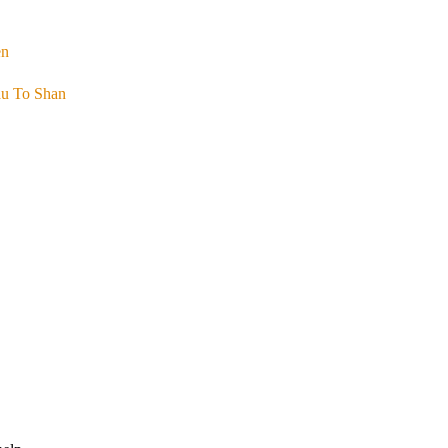
en
 To Shan