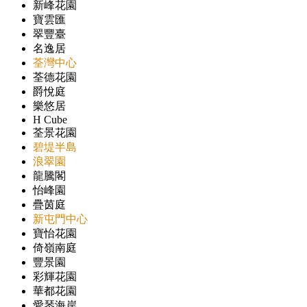
新峰花園
寶雲匯
翠豐臺
名逸居
荃灣中心
荃德花園
爵悅庭
樂悠居
H Cube
荃景花園
碧堤半島
浪翠園
龍騰閣
怡峰園
疊茵庭
新屯門中心
寶怡花園
倚嶺南庭
豐景園
彩輝花園
華都花園
愛琴海岸