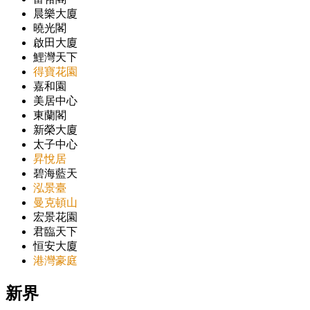
晨樂大廈
曉光閣
啟田大廈
鯉灣天下
得寶花園
嘉和園
美居中心
東蘭閣
新榮大廈
太子中心
昇悅居
碧海藍天
泓景臺
曼克頓山
宏景花園
君臨天下
恒安大廈
港灣豪庭
新界