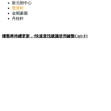
新元朗中心
慧景軒
金閣豪園
丹桂軒
樓盤將持續更新，[快速查找建議使用鍵盤Ctrl+F]