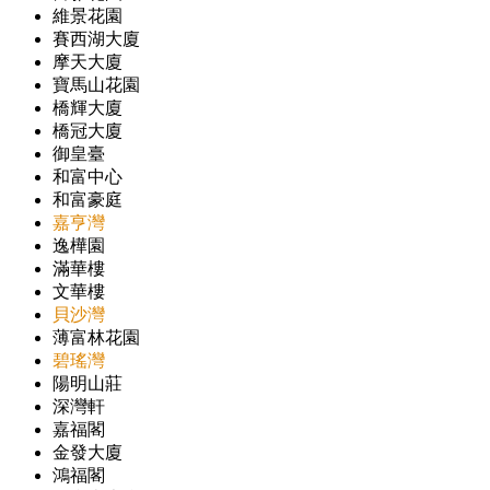
維景花園
賽西湖大廈
摩天大廈
寶馬山花園
橋輝大廈
橋冠大廈
御皇臺
和富中心
和富豪庭
嘉亨灣
逸樺園
滿華樓
文華樓
貝沙灣
薄富林花園
碧瑤灣
陽明山莊
深灣軒
嘉福閣
金發大廈
鴻福閣