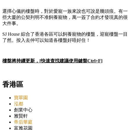
選擇心儀的樓盤時，對於愛寵一族來說也可說是幾頭痕。有一
些大廈的公契列明不准飼養寵物，萬一簽了合約才發現真的很
大件事。
SJ House 綜合了香港各區可以飼養寵物的樓盤，迎寵樓盤一目
了然。按入去仲可以知道各樓盤好唔好住！
樓盤將持續更新，[快速查找建議使用鍵盤Ctrl+F]
香港區
寶翠園
泓都
創業中心
雅賢軒
帝后華庭
富雅花園