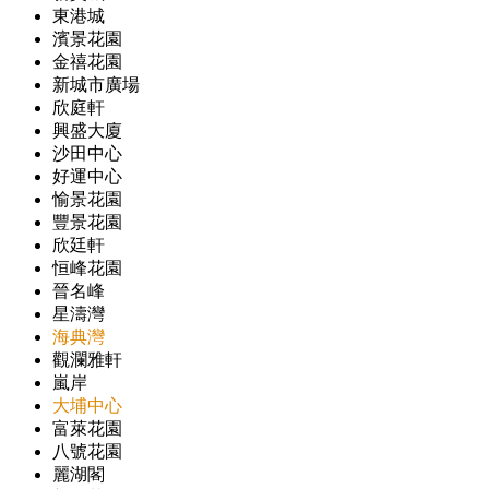
東港城
濱景花園
金禧花園
新城市廣場
欣庭軒
興盛大廈
沙田中心
好運中心
愉景花園
豐景花園
欣廷軒
恒峰花園
晉名峰
星濤灣
海典灣
觀瀾雅軒
嵐岸
大埔中心
富萊花園
八號花園
麗湖閣