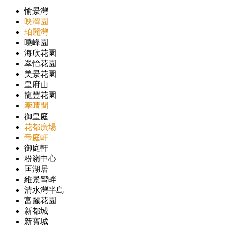
愉景灣
映灣園
珀麗灣
曉峰園
海欣花園
翠怡花園
美景花園
皇府山
龍豐花園
牽晴間
御皇庭
花都廣場
帝庭軒
御庭軒
粉嶺中心
匡湖居
維景彎畔
清水灣半島
富麗花園
新都城
新寶城