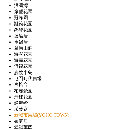
浪濤灣
豫豐花園
冠峰園
凱德花園
錦輝花園
盈溢居
卓爾居
聚康山莊
海翠花園
海麗花園
恒福花園
嘉悅半島
屯門時代廣場
青榕台
柏麗豪園
丹桂花園
蝶翠峰
采葉庭
新城市廣場(YOHO TOWN)
御庭居
翠韻華庭