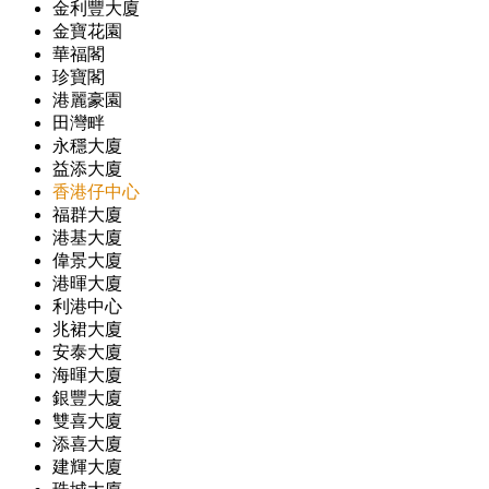
金利豐大廈
金寶花園
華福閣
珍寶閣
港麗豪園
田灣畔
永穩大廈
益添大廈
香港仔中心
福群大廈
港基大廈
偉景大廈
港暉大廈
利港中心
兆裙大廈
安泰大廈
海暉大廈
銀豐大廈
雙喜大廈
添喜大廈
建輝大廈