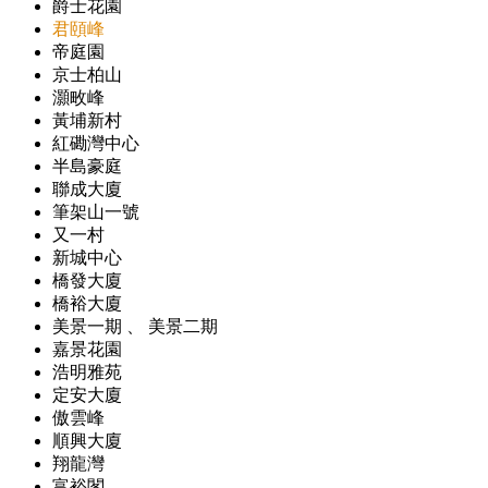
爵士花園
君頤峰
帝庭園
京士柏山
灝畋峰
黃埔新村
紅磡灣中心
半島豪庭
聯成大廈
筆架山一號
又一村
新城中心
橋發大廈
橋裕大廈
美景一期 、 美景二期
嘉景花園
浩明雅苑
定安大廈
傲雲峰
順興大廈
翔龍灣
富裕閣