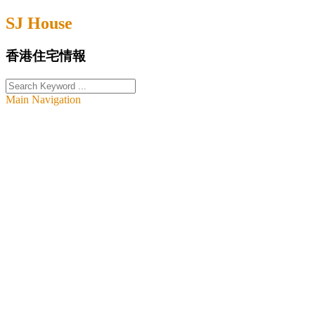
Skip
SJ House
to
content
香港住宅情報
Main Navigation