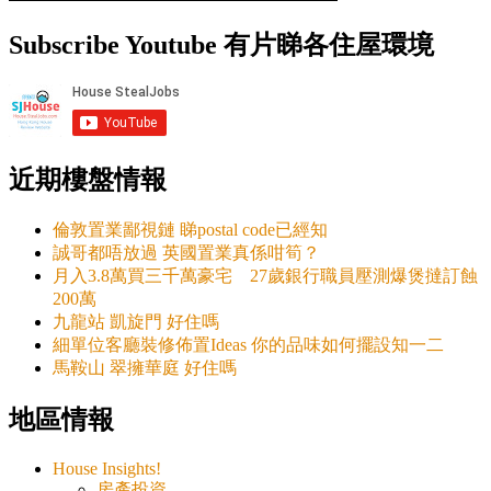
Subscribe Youtube 有片睇各住屋環境
近期樓盤情報
倫敦置業鄙視鏈 睇postal code已經知
誠哥都唔放過 英國置業真係咁筍？
月入3.8萬買三千萬豪宅 27歲銀行職員壓測爆煲撻訂蝕
200萬
九龍站 凱旋門 好住嗎
細單位客廳裝修佈置Ideas 你的品味如何擺設知一二
馬鞍山 翠擁華庭 好住嗎
地區情報
House Insights!
房產投資