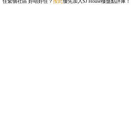
住緊個社區 好唔好住？
按此
優先加入SJ House樓盤點評庫！