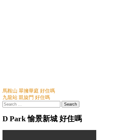
Post
馬鞍山 翠擁華庭 好住嗎
九龍站 凱旋門 好住嗎
navigation
Search
for:
D Park 愉景新城 好住嗎