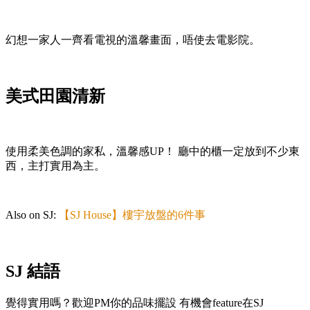
幻想一家人一齊看電視的溫馨畫面，唔使去電影院。
美式田園清新
使用柔美色調的家私，溫馨感UP！ 廳中的櫃一定放到不少東
西，主打實用為主。
Also on SJ:
【SJ House】樓宇放盤的6件事
SJ 結語
覺得實用嗎？歡迎PM你的品味擺設 有機會feature在SJ