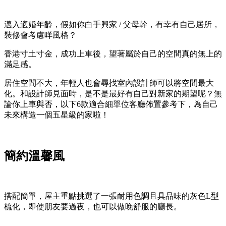
邁入適婚年齡，假如你
白手興家
/
父母幹，
有幸有自己居所，
裝修會考慮咩風格？
香港寸土寸金，成功上車後，望著屬於自己的空間真的無上的
滿足感。
居住空間不大，年輕人也會尋找室內設計師可以將空間最大
化。和設計師見面時，是不是最好有自己對新家的期望呢？無
論你上車與否，以下6款適合細單位客廳佈置參考下，為自己
未來構造一個五星級的家啦！
簡約溫馨風
搭配簡單，屋主重點挑選了一張耐用色調且具品味的灰色L型
梳化，即使朋友要過夜，也可以做晚舒服的廳長。