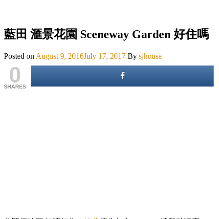
藍田 滙景花園 Sceneway Garden 好住嗎
Posted on
August 9, 2016
July 17, 2017
By
sjhouse
0
SHARES