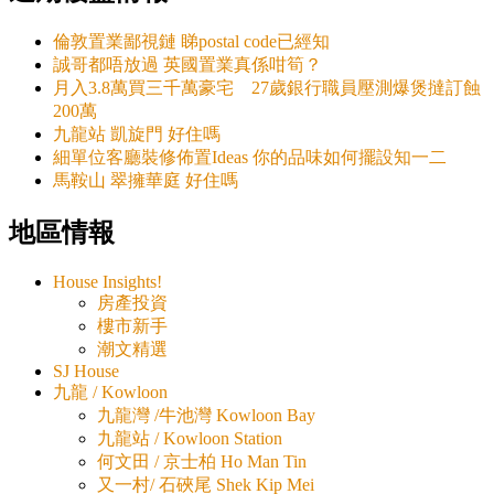
倫敦置業鄙視鏈 睇postal code已經知
誠哥都唔放過 英國置業真係咁筍？
月入3.8萬買三千萬豪宅 27歲銀行職員壓測爆煲撻訂蝕
200萬
九龍站 凱旋門 好住嗎
細單位客廳裝修佈置Ideas 你的品味如何擺設知一二
馬鞍山 翠擁華庭 好住嗎
地區情報
House Insights!
房產投資
樓市新手
潮文精選
SJ House
九龍 / Kowloon
九龍灣 /牛池灣 Kowloon Bay
九龍站 / Kowloon Station
何文田 / 京士柏 Ho Man Tin
又一村/ 石硤尾 Shek Kip Mei