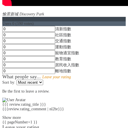
愉景新城 Discovery Park
0
Reviewer
Users
0
(
590
votes)
清新指數
社區指數
交通指數
運動指數
寵物適宜指數
教育指數
居民收入指數
離地指數
What people say...
Leave your rating
Sort by:
Be the first to leave a review.
{{{ review.rating_title }}}
{{{review.rating_comment | nl2br}}}
Show more
{{ pageNumber+1 }}
Leave your rating